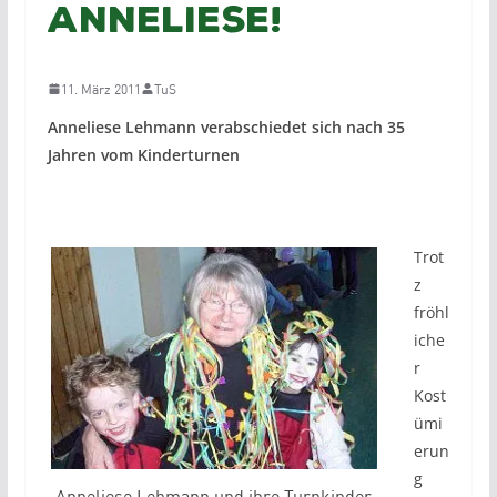
Anneliese!
11. März 2011
TuS
Anneliese Lehmann verabschiedet sich nach 35
Jahren vom Kinderturnen
Trot
z
fröhl
iche
r
Kost
ümi
erun
g
Anneliese Lehmann und ihre Turnkinder