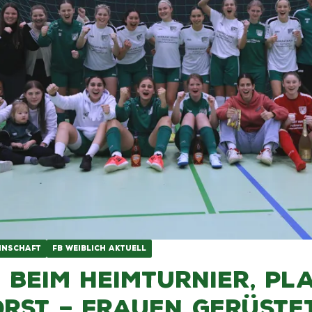
NSCHAFT
FB WEIBLICH AKTUELL
 beim Heimturnier, Pla
rst – Frauen gerüste