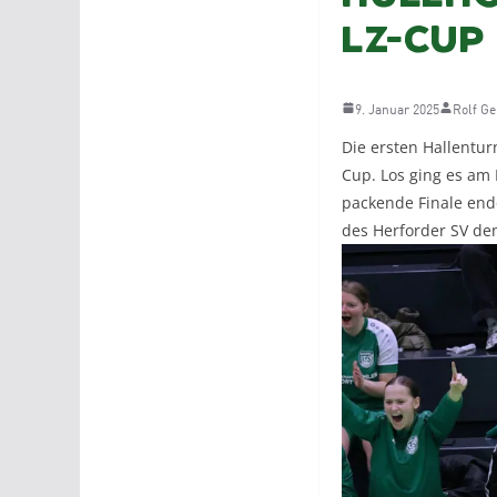
LZ-Cup
9. Januar 2025
Rolf G
Die ersten Hallentur
Cup. Los ging es am 
packende Finale ende
des Herforder SV den