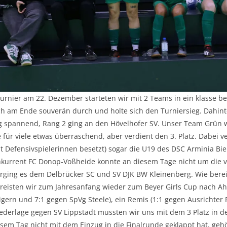
rnier am 22. Dezember starteten wir mit 2 Teams in ein klasse bes
ch am Ende souverän durch und holte sich den Turniersieg. Dahin
tig spannend, Rang 2 ging an den Hövelhofer SV. Unser Team Grün 
 für viele etwas überraschend, aber verdient den 3. Platz. Dabei 
 Defensivspielerinnen besetzt) sogar die U19 des DSC Arminia Bie
onkurrent FC Donop-Voßheide konnte an diesem Tage nicht um die v
erging es dem Delbrücker SC und SV DJK BW Kleinenberg. Wie berei
reisten wir zum Jahresanfang wieder zum Beyer Girls Cup nach Ahl
gern und 7:1 gegen SpVg Steele), ein Remis (1:1 gegen Ausrichter
iederlage gegen SV Lippstadt mussten wir uns mit dem 3 Platz in 
sem Tag nicht mit dem Einzug in die Finalrunde geklappt hat, geh