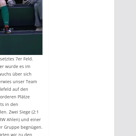
etztes 7er Feld.
ter wurde es im
wuchs über sich
verwies unser Team
lefeld auf den
orderen Plätze
ts in den
en. Zwei Siege (2:1
 RW Ahlen) und einer
der Gruppe begnügen.
örten wir zu den