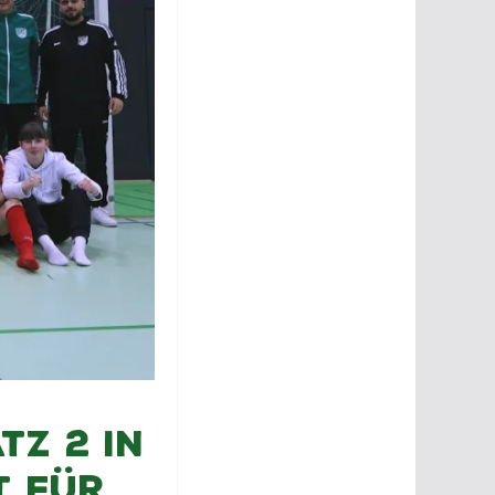
tz 2 in
t für