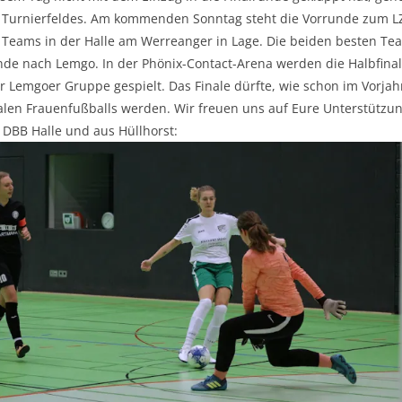
 Turnierfeldes. Am kommenden Sonntag steht die Vorrunde zum LZ
7 Teams in der Halle am Werreanger in Lage. Die beiden besten T
nde nach Lemgo. In der Phönix-Contact-Arena werden die Halbfinal
er Lemgoer Gruppe gespielt. Das Finale dürfte, wie schon im Vorjah
alen Frauenfußballs werden. Wir freuen uns auf Eure Unterstützun
 DBB Halle und aus Hüllhorst: