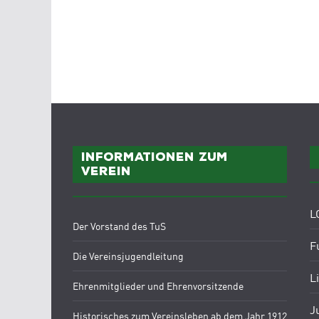
Informationen zum
Verein
L
Der Vorstand des TuS
F
Die Vereinsjugendleitung
L
Ehrenmitglieder und Ehrenvorsitzende
J
Historisches zum Vereinsleben ab dem Jahr 1912