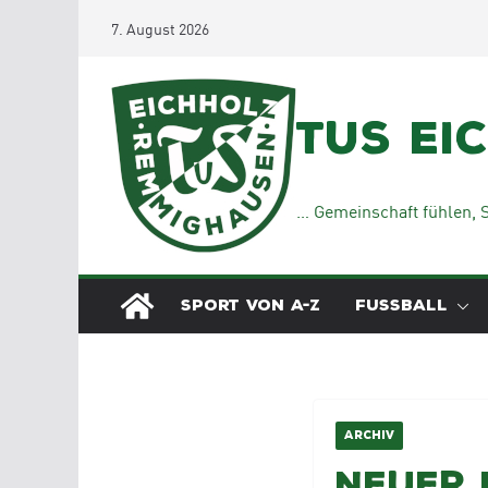
Zum
7. August 2026
Inhalt
springen
TuS Ei
… Gemeinschaft fühlen, S
SPORT VON A-Z
FUSSBALL
ARCHIV
Neuer