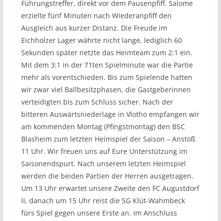
Führungstreffer, direkt vor dem Pausenpfiff. Salome
erzielte fünf Minuten nach Wiederanpfiff den
Ausgleich aus kurzer Distanz. Die Freude im
Eichholzer Lager währte nicht lange, lediglich 60
Sekunden später netzte das Heimteam zum 2:1 ein.
Mit dem 3:1 in der 71ten Spielminute war die Partie
mehr als vorentschieden. Bis zum Spielende hatten
wir zwar viel Ballbesitzphasen, die Gastgeberinnen
verteidigten bis zum Schluss sicher. Nach der
bitteren Auswärtsniederlage in Vlotho empfangen wir
am kommenden Montag (Pfingstmontag) den BSC
Blasheim zum letzten Heimspiel der Saison – Anstoß
11 Uhr. Wir freuen uns auf Eure Unterstützung im
Saisonendspurt. Nach unserem letzten Heimspiel
werden die beiden Partien der Herren ausgetragen.
Um 13 Uhr erwartet unsere Zweite den FC Augustdorf
II, danach um 15 Uhr reist die SG Klüt-Wahmbeck
fürs Spiel gegen unsere Erste an. Im Anschluss