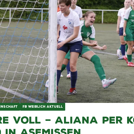
NSCHAFT
FB WEIBLICH AKTUELL
re voll – Aliana per 
0 in Asemissen