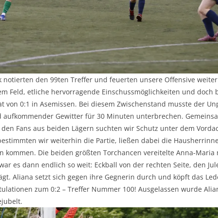
 notierten den 99ten Treffer und feuerten unsere Offensive weiter
em Feld, etliche hervorragende Einschussmöglichkeiten und doch b
t von 0:1 in Asemissen. Bei diesem Zwischenstand musste der Unp
 aufkommender Gewitter für 30 Minuten unterbrechen. Gemeins
den Fans aus beiden Lägern suchten wir Schutz unter dem Vordac
stimmten wir weiterhin die Partie, ließen dabei die Hausherrinne
en kommen. Die beiden größten Torchancen vereitelte Anna-Maria 
war es dann endlich so weit: Eckball von der rechten Seite, den Jul
t. Aliana setzt sich gegen ihre Gegnerin durch und köpft das Lede
tulationen zum 0:2 – Treffer Nummer 100! Ausgelassen wurde Alian
jubelt.