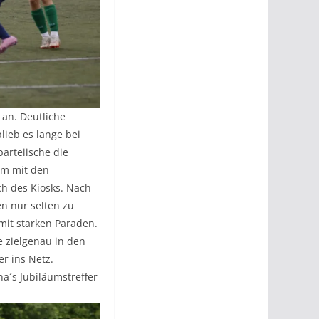
 an. Deutliche
lieb es lange bei
arteiische die
am mit den
h des Kiosks. Nach
n nur selten zu
mit starken Paraden.
e zielgenau in den
r ins Netz.
a´s Jubiläumstreffer