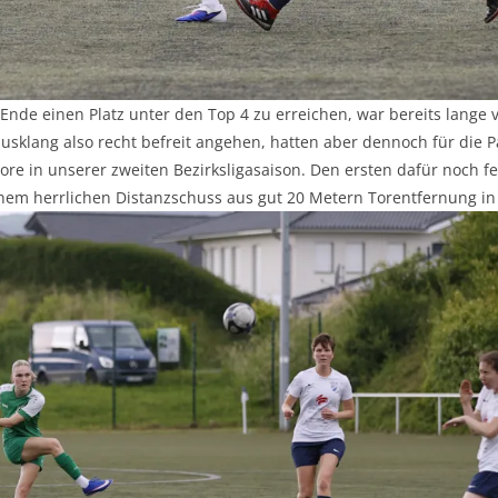
Ende einen Platz unter den Top 4 zu erreichen, war bereits lange 
sklang also recht befreit angehen, hatten aber dennoch für die P
Tore in unserer zweiten Bezirksligasaison. Den ersten dafür noch f
inem herrlichen Distanzschuss aus gut 20 Metern Torentfernung in