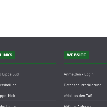
Links
Website
G Lippe Süd
Anmelden / Login
ussball.de
Datenschutzerklärung
ippe-Kick
eMail an den TuS
uFu Lippe
FAQ für Autoren