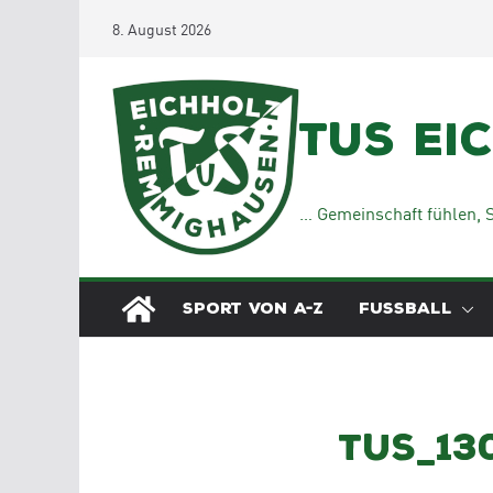
Zum
8. August 2026
Inhalt
springen
TuS Ei
… Gemeinschaft fühlen, S
SPORT VON A-Z
FUSSBALL
tus_130