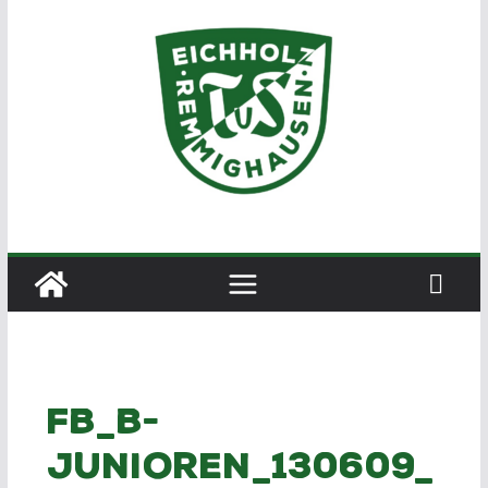
Zum
Inhalt
springen
fb_b-
junioren_130609_