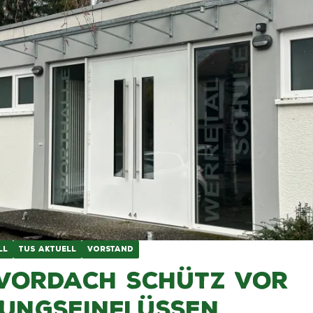
LL
TUS AKTUELL
VORSTAND
Vordach schütz vor
ungseinflüssen