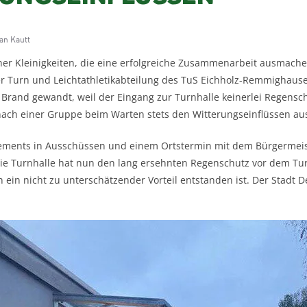
an Kautt
er Kleinigkeiten, die eine erfolgreiche Zusammenarbeit ausmache
er Turn und Leichtathletikabteilung des TuS Eichholz-Remmighausen
 Brand gewandt, weil der Eingang zur Turnhalle keinerlei Regensc
 nach einer Gruppe beim Warten stets den Witterungseinflüssen au
ements in Ausschüssen und einem Ortstermin mit dem Bürgermeist
 Die Turnhalle hat nun den lang ersehnten Regenschutz vor dem Tu
n ein nicht zu unterschätzender Vorteil entstanden ist. Der Stadt D