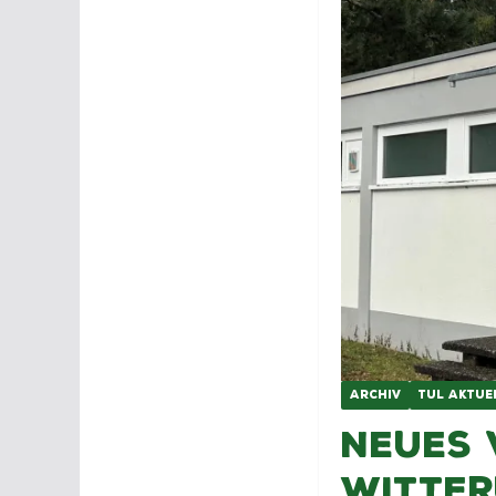
ARCHIV
TUL AKTUE
Neues 
Witter