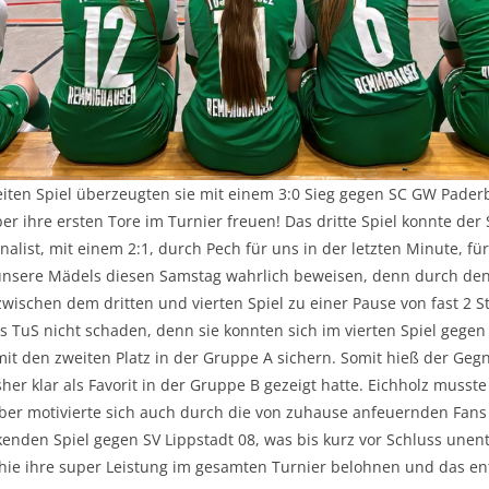
eiten Spiel überzeugten sie mit einem 3:0 Sieg gegen SC GW Pade
er ihre ersten Tore im Turnier freuen! Das dritte Spiel konnte der 
nalist, mit einem 2:1, durch Pech für uns in der letzten Minute, fü
 unsere Mädels diesen Samstag wahrlich beweisen, denn durch den 
wischen dem dritten und vierten Spiel zu einer Pause von fast 2 
s TuS nicht schaden, denn sie konnten sich im vierten Spiel gegen
t den zweiten Platz in der Gruppe A sichern. Somit hieß der Gegn
her klar als Favorit in der Gruppe B gezeigt hatte. Eichholz musste
ber motivierte sich auch durch die von zuhause anfeuernden Fans 
kenden Spiel gegen SV Lippstadt 08, was bis kurz vor Schluss unen
ie ihre super Leistung im gesamten Turnier belohnen und das en