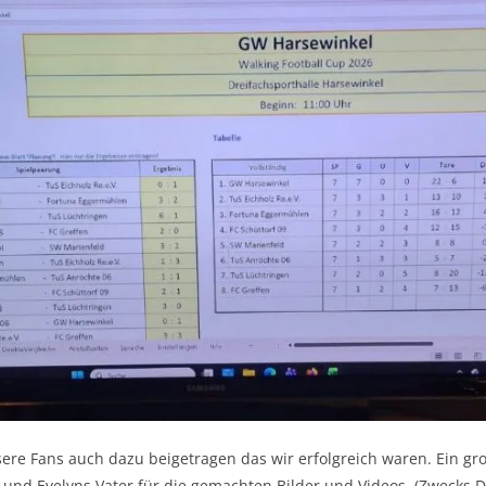
sere Fans auch dazu beigetragen das wir erfolgreich waren. Ein g
 und Evelyns Vater für die gemachten Bilder und Videos. (Zwecks Da