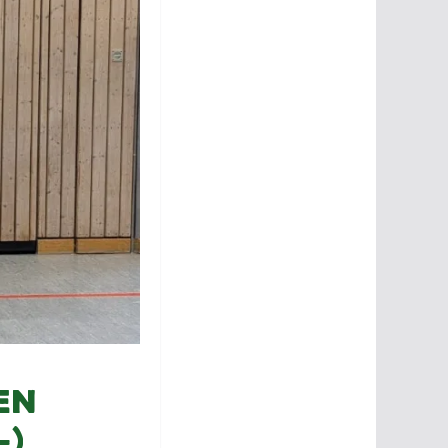
en
-)