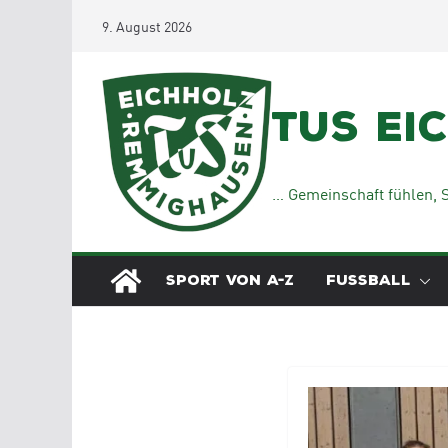
Zum
9. August 2026
Inhalt
springen
TuS Ei
… Gemeinschaft fühlen, S
SPORT VON A-Z
FUSSBALL