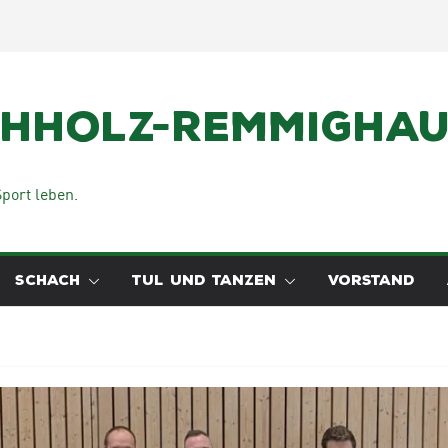
chholz-Remmighaus
port leben.
SCHACH
TUL UND TANZEN
VORSTAND