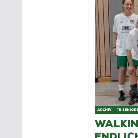
ARCHIV
FB SENIOR
Walkin
endlic