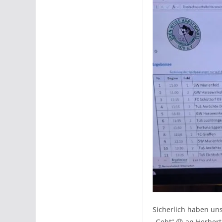
Sicherlich haben un
„Geht“ 😉 an Herbert