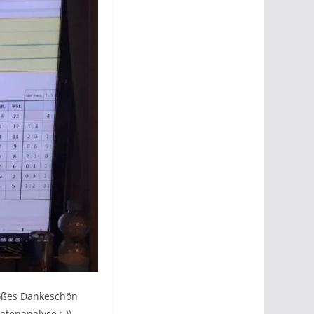
roßes Dankeschön
tenanalyse ;-)).