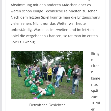
Abstimmung mit den anderen Mädchen aber es
waren schon einige Technische Feinheiten zu sehen.
Nach dem letzten Spiel konnte man die Enttäuschung
vieler sehen. Nicht nur das Wetter war heute
unbeständig. Waren es im zweiten und im letzten
Spiel die vergebenen Chancen, so tat man im ersten
Spiel zu wenig.
Einig
e
Elter
n
kame
n zu
spät
zum
Turni
Betroffene Gesichter
er