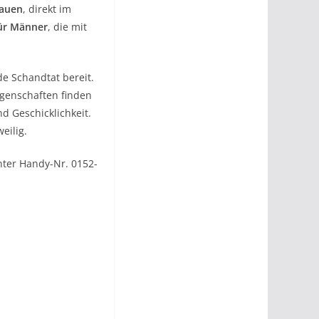
rauen
, direkt im
für Männer
, die mit
de Schandtat bereit.
genschaften finden
nd Geschicklichkeit.
eilig.
nter Handy-Nr. 0152-