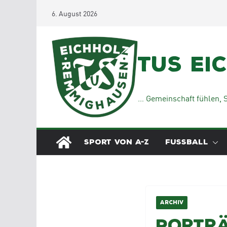
Zum
6. August 2026
Inhalt
springen
TuS Ei
… Gemeinschaft fühlen, S
SPORT VON A-Z
FUSSBALL
ARCHIV
Porträ