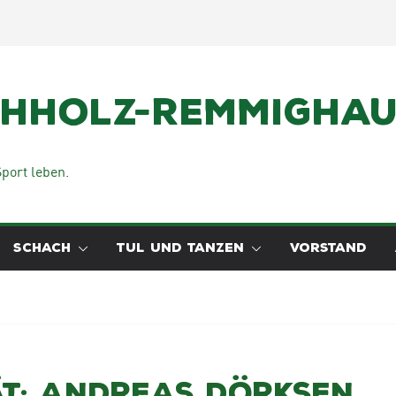
chholz-Remmighaus
port leben.
SCHACH
TUL UND TANZEN
VORSTAND
t: Andreas Dörksen