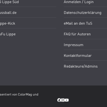
G Lippe Süd
Anmelden / Login
ussball.de
Datenschutzerklärung
ippe-Kick
eMail an den TuS
uFu Lippe
FAQ für Autoren
Impressum
Kontaktformular
Redakteure/Admins
äsentiert von
ColorMag
und