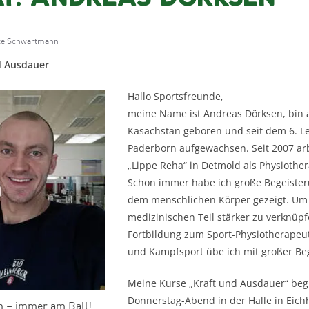
te Schwartmann
d Ausdauer
Hallo Sportsfreunde,
meine Name ist Andreas Dörksen, bin 
Kasachstan geboren und seit dem 6. L
Paderborn aufgewachsen. Seit 2007 arb
„Lippe Reha“ in Detmold als Physiothe
Schon immer habe ich große Begeister
dem menschlichen Körper gezeigt. Um
medizinischen Teil stärker zu verknüpf
Fortbildung zum Sport-Physiotherapeute
und Kampfsport übe ich mit großer Be
Meine Kurse „Kraft und Ausdauer“ be
Donnerstag-Abend in der Halle in Eichho
 – immer am Ball!