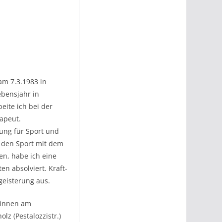
am 7.3.1983 in
ebensjahr in
eite ich bei der
rapeut.
ung für Sport und
 den Sport mit dem
en, habe ich eine
n absolviert. Kraft-
geisterung aus.
ginnen am
lz (Pestalozzistr.)