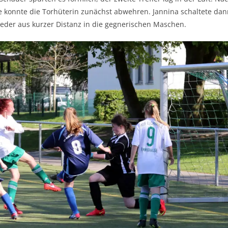
te konnte die Torhüterin zunächst abwehren. Jannina schaltete da
der aus kurzer Distanz in die gegnerischen Maschen.