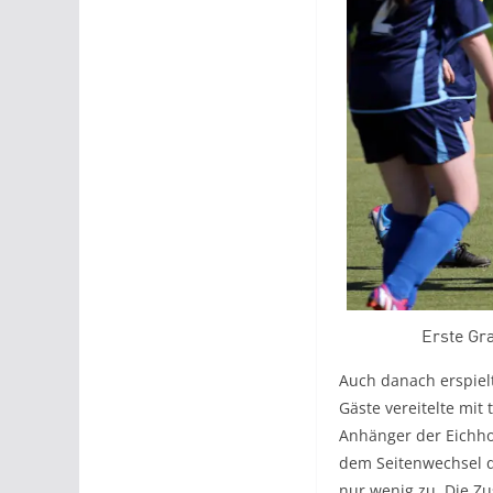
Erste Gra
Auch danach erspielt
Gäste vereitelte mit
Anhänger der Eichhol
dem Seitenwechsel qu
nur wenig zu. Die Zu