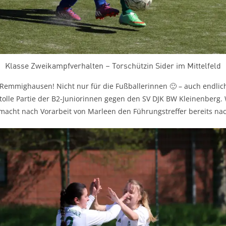
Klasse Zweikampfverhalten – Torschützin Sider im Mittelfeld
 Remmighausen! Nicht nur für die Fußballerinnen 🙂 – auch endlich
olle Partie der B2-Juniorinnen gegen den SV DJK BW Kleinenberg. W
 macht nach Vorarbeit von Marleen den Führungstreffer bereits na