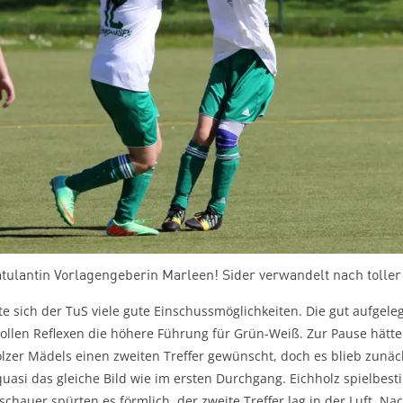
tulantin Vorlagengeberin Marleen! Sider verwandelt nach toller
e sich der TuS viele gute Einschussmöglichkeiten. Die gut aufgele
 tollen Reflexen die höhere Führung für Grün-Weiß. Zur Pause hätte
zer Mädels einen zweiten Treffer gewünscht, doch es blieb zunäch
asi das gleiche Bild wie im ersten Durchgang. Eichholz spielbest
schauer spürten es förmlich, der zweite Treffer lag in der Luft. N