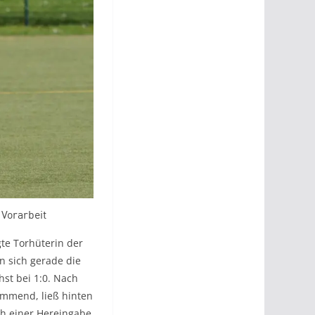
 Vorarbeit
gte Torhüterin der
n sich gerade die
st bei 1:0. Nach
immend, ließ hinten
ach einer Hereingabe