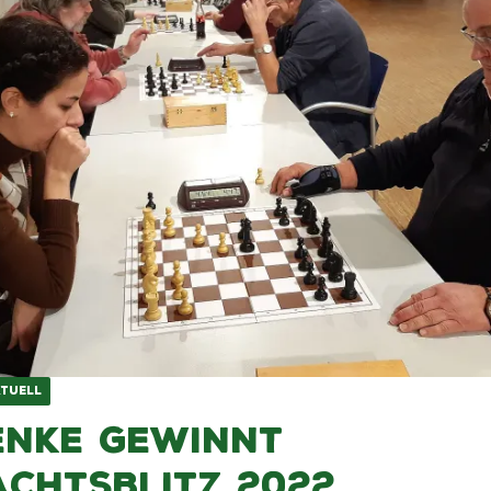
TUELL
enke gewinnt
chtsblitz 2022