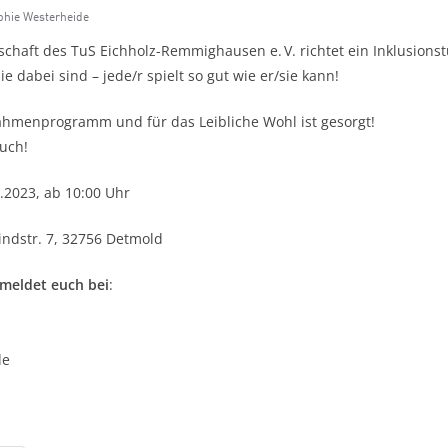
phie Westerheide
chaft des TuS Eichholz-Remmighausen e. V. richtet ein Inklusionst
ie dabei sind – jede/r spielt so gut wie er/sie kann!
Rahmenprogramm und für das Leibliche Wohl ist gesorgt!
uch!
.2023, ab 10:00 Uhr
indstr. 7, 32756 Detmold
 meldet euch bei
:
1
de