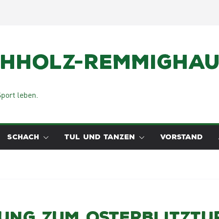
chholz-Remmighaus
port leben.
SCHACH
TUL UND TANZEN
VORSTAND
ung zum Osterblitztu