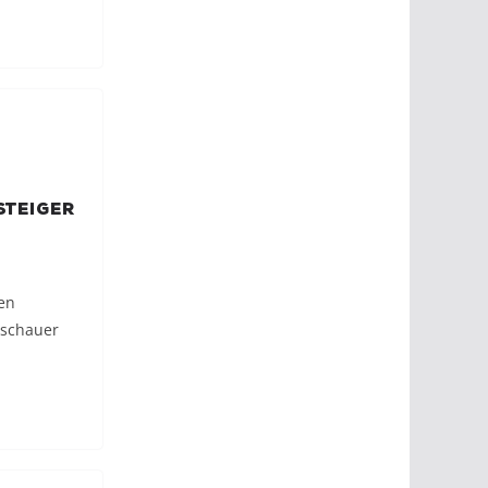
steiger
en
uschauer