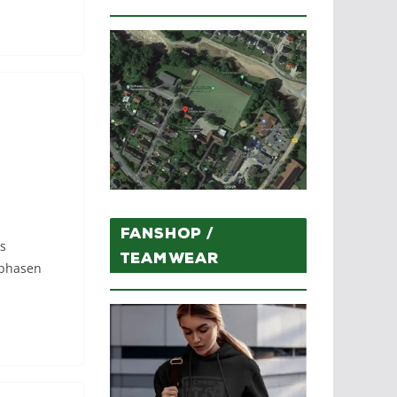
Fanshop /
s
Teamwear
gphasen