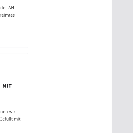
 der AH
ereimtes
 mit
nnen wir
Gefüllt mit