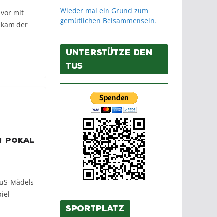
Wieder mal ein Grund zum
uvor mit
gemütlichen Beisammensein.
a kam der
Unterstütze den
TuS
m Pokal
TuS-Mädels
iel
Sportplatz