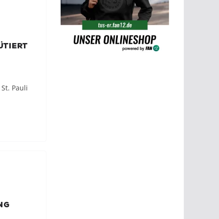
ütiert
St. Pauli
ng