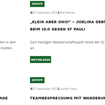
ARCHIV
22. September 2012
Rolf Gehrke
„Klein aber Oho!“ – Joelina deb
beim 10:0 gegen St Pauli
ten in den
Zum heutigen Meisterschaftsspiel reiste der SC 
 bieten.
an.
Weiterlesen
ARCHIV
22. September 2012
Jochen Franz
lage
Teambesprechung mit Wanderu