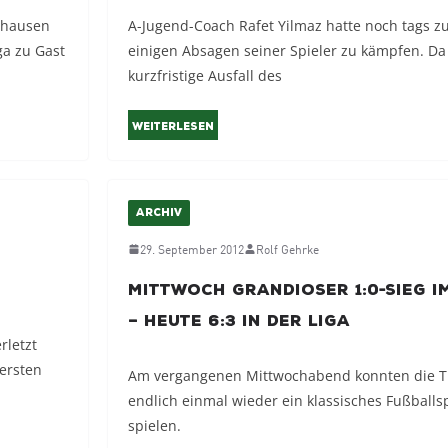
nhausen
A-Jugend-Coach Rafet Yilmaz hatte noch tags z
ga zu Gast
einigen Absagen seiner Spieler zu kämpfen. D
kurzfristige Ausfall des
Weiterlesen
ARCHIV
29. September 2012
Rolf Gehrke
Mittwoch grandioser 1:0-Sieg i
– heute 6:3 in der Liga
rletzt
 ersten
Am vergangenen Mittwochabend konnten die 
endlich einmal wieder ein klassisches Fußballsp
spielen.