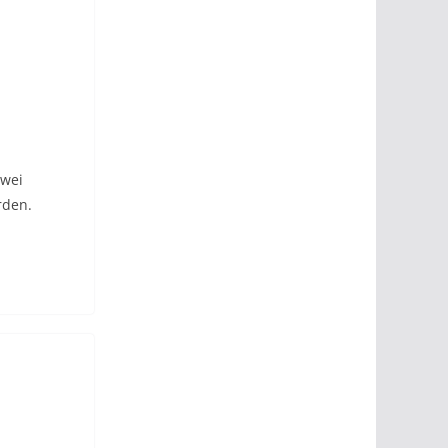
zwei
rden.