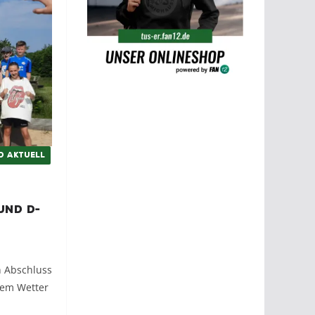
D AKTUELL
und D-
n Abschluss
tem Wetter