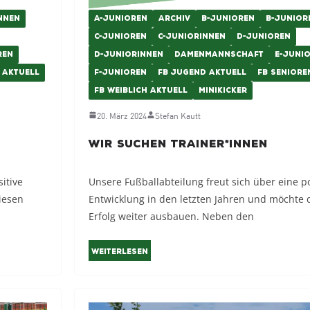
NNEN
A-JUNIOREN
ARCHIV
B-JUNIOREN
B-JUNIOR
C-JUNIOREN
C-JUNIORINNEN
D-JUNIOREN
REN
D-JUNIORINNEN
DAMENMANNSCHAFT
E-JUNI
 AKTUELL
F-JUNIOREN
FB JUGEND AKTUELL
FB SENIORE
FB WEIBLICH AKTUELL
MINIKICKER
20. März 2024
Stefan Kautt
Wir suchen Trainer*innen
itive
Unsere Fußballabteilung freut sich über eine po
iesen
Entwicklung in den letzten Jahren und möchte 
Erfolg weiter ausbauen. Neben den
Weiterlesen