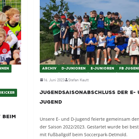
NNEN
ARCHIV
D-JUNIOREN
E-JUNIOREN
FB JUGEN
16. Juni 2023
Stefan Kautt
Jugendsaisonabschluss der E- 
IKICKER
Jugend
t beim
Unsere E- und D-Jugend feierte gemeinsam de
der Saison 2022/2023. Gestartet wurde bei bes
mit Fußballgolf beim Soccerpark-Detmold.