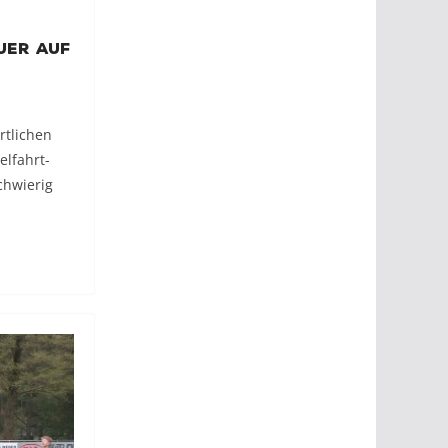
uer auf
rtlichen
lfahrt-
chwierig