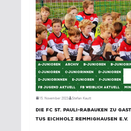
A-JUNIOREN
ARCHIV
B-JUNIOREN
B-JUNIORI
C-JUNIOREN
C-JUNIORINNEN
D-JUNIOREN
D-JUNIORINNEN
E-JUNIOREN
F-JUNIOREN
FB JUGEND AKTUELL
FB WEIBLICH AKTUELL
MIN
15. November 2023
Stefan Kautt
Die FC St. Pauli-Rabauken zu Gas
TuS Eichholz Remmighausen e.V.