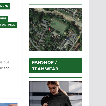
INNEN
OREN
N AKTUELL
sitive
Fanshop /
diesen
Teamwear