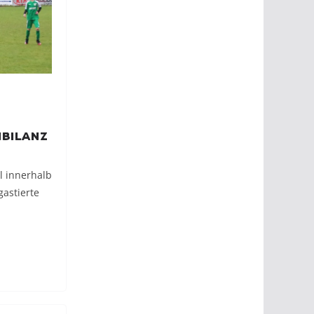
nbilanz
l innerhalb
gastierte